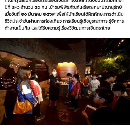
คณะครูและนักเรียนโรงเรียนเซนต์คาเบรียล ระดับชั้นประถมศึกษา
ปีที่ ๔-๖ จำนวน ๕๐ คน เข้าชมพิพิธภัณฑ์เหรียญกษาปณานุรักษ์
เมื่อวันที่ ๒๐ มีนาคม ๒๕๖๙ เพื่อให้นักเรียนได้ฝึกทักษะการดำเนิน
ชีวิตประจำวันผ่านการท่องเที่ยว การเรียนรู้เชิงบูรณาการ รู้จักการ
ทำงานเป็นทีม และได้รับความรู้เรื่องวิวัฒนการเงินตราไทย