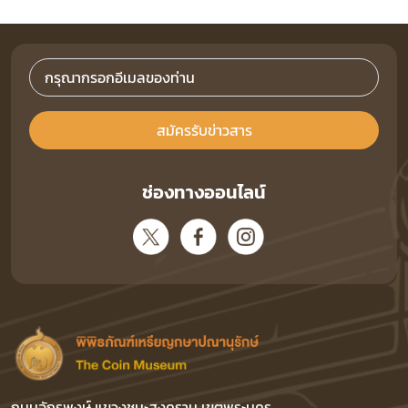
สมัครรับข่าวสาร
ช่องทางออนไลน์
ถนนจักรพงษ์ แขวงชนะสงคราม เขตพระนคร