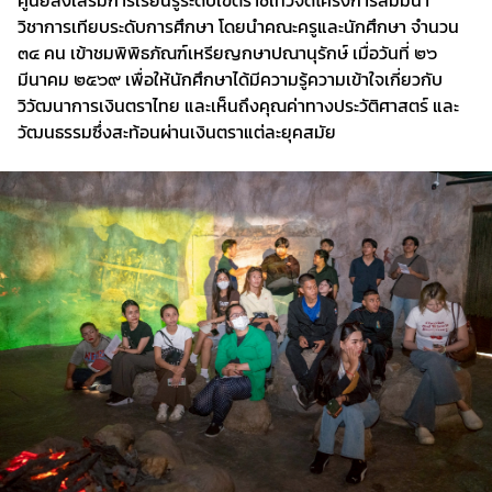
ศูนย์ส่งเสริมการเรียนรู้ระดับเขตราชเทวีจัดโครงการสัมมนา
วิชาการเทียบระดับการศึกษา โดยนำคณะครูและนักศึกษา จำนวน
๓๔ คน เข้าชมพิพิธภัณฑ์เหรียญกษาปณานุรักษ์ เมื่อวันที่ ๒๖
มีนาคม ๒๕๖๙ เพื่อให้นักศึกษาได้มีความรู้ความเข้าใจเกี่ยวกับ
วิวัฒนาการเงินตราไทย และเห็นถึงคุณค่าทางประวัติศาสตร์ และ
วัฒนธรรมซึ่งสะท้อนผ่านเงินตราแต่ละยุคสมัย