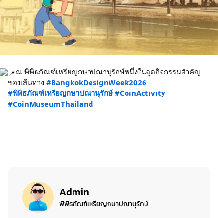
ณ พิพิธภัณฑ์เหรียญกษาปณานุรักษ์หนึ่งในจุดกิจกรรมสำคัญ
ของเส้นทาง
#BangkokDesignWeek2026
#พิพิธภัณฑ์เหรียญกษาปณานุรักษ์
#CoinActivity
#CoinMuseumThailand
Admin
พิพิธภัณฑ์เหรียญกษาปณานุรักษ์