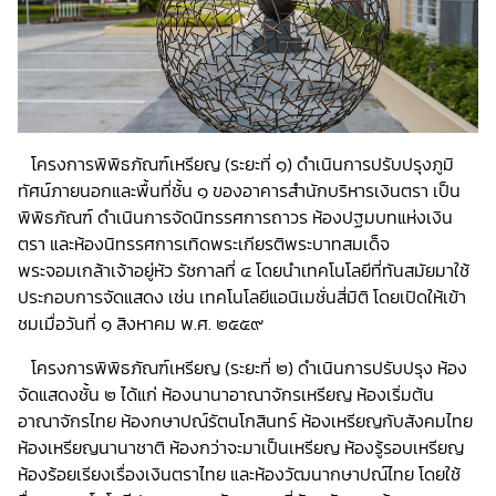
โครงการพิพิธภัณฑ์เหรียญ (ระยะที่ ๑) ดำเนินการปรับปรุงภูมิ
ทัศน์ภายนอกและพื้นที่ชั้น ๑ ของอาคารสำนักบริหารเงินตรา เป็น
พิพิธภัณฑ์ ดำเนินการจัดนิทรรศการถาวร ห้องปฐมบทแห่งเงิน
ตรา และห้องนิทรรศการเทิดพระเกียรติพระบาทสมเด็จ
พระจอมเกล้าเจ้าอยู่หัว รัชกาลที่ ๔ โดยนำเทคโนโลยีที่ทันสมัยมาใช้
ประกอบการจัดแสดง เช่น เทคโนโลยีแอนิเมชั่นสี่มิติ โดยเปิดให้เข้า
ชมเมื่อวันที่ ๑ สิงหาคม พ.ศ. ๒๕๕๙
โครงการพิพิธภัณฑ์เหรียญ (ระยะที่ ๒) ดำเนินการปรับปรุง ห้อง
จัดแสดงชั้น ๒ ได้แก่ ห้องนานาอาณาจักรเหรียญ ห้องเริ่มต้น
อาณาจักรไทย ห้องกษาปณ์รัตนโกสินทร์ ห้องเหรียญกับสังคมไทย
ห้องเหรียญนานาชาติ ห้องกว่าจะมาเป็นเหรียญ ห้องรู้รอบเหรียญ
ห้องร้อยเรียงเรื่องเงินตราไทย และห้องวัฒนากษาปณ์ไทย โดยใช้