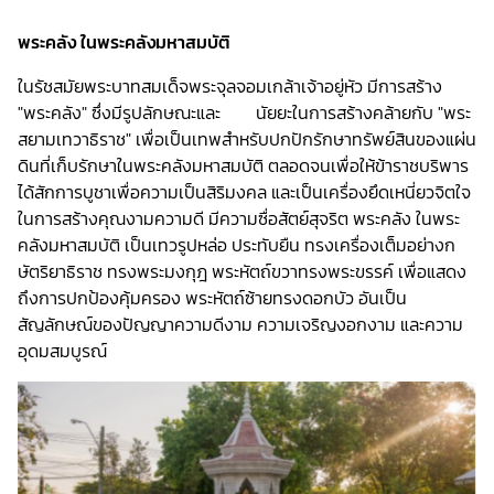
พระคลัง ในพระคลังมหาสมบัติ
ในรัชสมัยพระบาทสมเด็จพระจุลจอมเกล้าเจ้าอยู่หัว มีการสร้าง
"พระคลัง" ซึ่งมีรูปลักษณะและ นัยยะในการสร้างคล้ายกับ "พระ
สยามเทวาธิราช" เพื่อเป็นเทพสำหรับปกปักรักษาทรัพย์สินของแผ่น
ดินที่เก็บรักษาในพระคลังมหาสมบัติ ตลอดจนเพื่อให้ข้าราชบริพาร
ได้สักการบูชาเพื่อความเป็นสิริมงคล และเป็นเครื่องยึดเหนี่ยวจิตใจ
ในการสร้างคุณงามความดี มีความซื่อสัตย์สุจริต พระคลัง ในพระ
คลังมหาสมบัติ เป็นเทวรูปหล่อ ประทับยืน ทรงเครื่องเต็มอย่างก
ษัตริยาธิราช ทรงพระมงกุฎ พระหัตถ์ขวาทรงพระขรรค์ เพื่อแสดง
ถึงการปกป้องคุ้มครอง พระหัตถ์ซ้ายทรงดอกบัว อันเป็น
สัญลักษณ์ของปัญญาความดีงาม ความเจริญงอกงาม และความ
อุดมสมบูรณ์