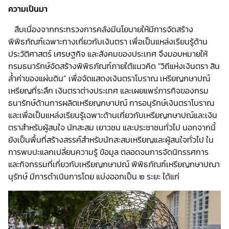
ความเป็นมา
สืบเนื่องจากกระทรวงการคลังมีนโยบายให้มีการจัดสร้าง
พิพิธภัณฑ์เฉพาะทางเกี่ยวกับเงินตรา เพื่อเป็นแหล่งเรียนรู้ด้าน
ประวัติศาสตร์ เศรษฐกิจ และสังคมของประเทศ จึงมอบหมายให้
กรมธนารักษ์จัดสร้างพิพิธภัณฑ์ภายใต้แนวคิด "วิถีแห่งเงินตรา สิน
ล้ำค่าของแผ่นดิน” เพื่อจัดแสดงเงินตราโบราณ เหรียญกษาปณ์
เหรียญที่ระลึก เงินตราต่างประเทศ และเผยแพร่ภารกิจของกรม
ธนารักษ์ด้านการผลิตเหรียญกษาปณ์ การอนุรักษ์เงินตราโบราณ
และเพื่อเป็นแหล่งเรียนรู้เฉพาะด้านเกี่ยวกับเหรียญกษาปณ์และเงิน
ตราสำหรับผู้สนใจ นักสะสม เยาวชน และประชาชนทั่วไป นอกจากนี้
ยังเป็นพื้นที่สร้างสรรค์สำหรับนักสะสมเหรียญและผู้สนใจทั่วไป ใน
การพบปะแลกเปลี่ยนความรู้ ข้อมูล ตลอดจนการจัดนิทรรศการ
และกิจกรรมที่เกี่ยวกับเหรียญกษาปณ์ พิพิธภัณฑ์เหรียญกษาปณา
นุรักษ์ มีการดำเนินการโดย แบ่งออกเป็น ๒ ระยะ ได้แก่